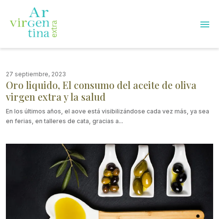
Skip
to
content
Argentina
Virgen
27 septiembre, 2023
Extra
Oro liquido, El consumo del aceite de oliva
virgen extra y la salud
En los últimos años, el aove está visibilizándose cada vez más, ya sea
en ferias, en talleres de cata, gracias a...